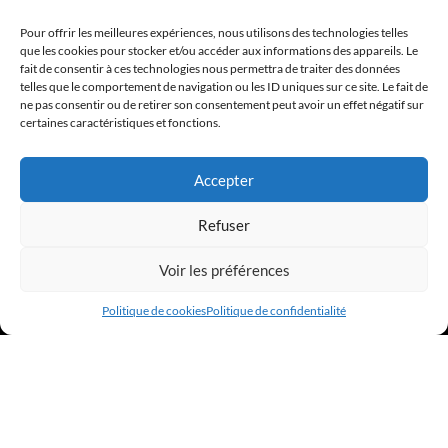
PROCHAIN ÉVÈNEMENT
Pour offrir les meilleures expériences, nous utilisons des technologies telles
que les cookies pour stocker et/ou accéder aux informations des appareils. Le
fait de consentir à ces technologies nous permettra de traiter des données
APÉRO DE RENTRÉ 2026 - 10 SEPTEMBRE 2026
telles que le comportement de navigation ou les ID uniques sur ce site. Le fait de
ne pas consentir ou de retirer son consentement peut avoir un effet négatif sur
certaines caractéristiques et fonctions.
Accepter
Refuser
Voir les préférences
Politique de cookies
Politique de confidentialité
Copyright © 2026 - Site réalisé par Hexapod Studio