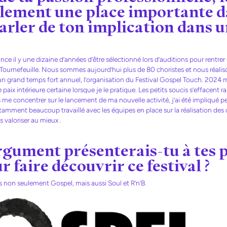
lement une place importante da
arler de ton implication dans u
ance il y une dizaine d’années d’être sélectionné lors d’auditions pour rentr
Tournefeuille. Nous sommes aujourd’hui plus de 80 choristes et nous réal
n grand temps fort annuel, l’organisation du Festival Gospel Touch. 2024 
paix intérieure certaine lorsque je le pratique. Les petits soucis s’effacent
is me concentrer sur le lancement de ma nouvelle activité, j’ai été impliqué 
ment beaucoup travaillé avec les équipes en place sur la réalisation des of
es valoriser au mieux .
gument présenterais-tu à tes p
r faire découvrir ce festival ?
 non seulement Gospel, mais aussi Soul et R’n’B.