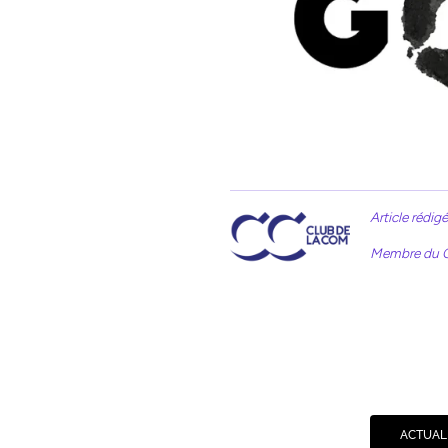
Article rédig
Membre du Co
ACTUALI