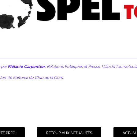
é par
Mélanie Carpentier
, Relations Publiques et Presse, Ville de Tournefeuill
mité Editorial du Club de la Com.
TÉ PRÉC.
RETOUR AUX ACTUALITÉS
ACTUALI