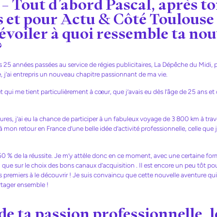
 – Tout d’abord Pascal, après t
s et pour Actu & Côté Toulous
voiler à quoi ressemble ta nouv
?
 25 années passées au service de régies publicitaires, La Dépêche du Midi, 
, j’ai entrepris un nouveau chapitre passionnant de ma vie.
et qui me tient particulièrement à cœur, que j’avais eu dès l’âge de 25 ans et
res, j’ai eu la chance de participer à un fabuleux voyage de 3 800 km à trav
à mon retour en France d’une belle idée d’activité professionnelle, celle que 
0 % de la réussite. Je m’y attèle donc en ce moment, avec une certaine for
 que sur le choix des bons canaux d’acquisition . Il est encore un peu tôt pou
s premiers à le découvrir ! Je suis convaincu que cette nouvelle aventure qui
rtager ensemble !
e ta passion professionnelle, 