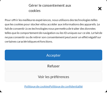
Rejoignez le Comité Éditorial du Club de la Com
Gérer le consentement aux
cookies
PROCHAIN ÉVÈNEMENT
Pour offrir les meilleures expériences, nous utilisons des technologies telles
que les cookies pour stocker et/ou accéder aux informations des appareils. Le
APÉRO DE RENTRÉ 2026 - 10 SEPTEMBRE 2026
fait de consentir à ces technologies nous permettra de traiter des données
telles que le comportement de navigation ou les ID uniques sur ce site. Le fait de
ne pas consentir ou de retirer son consentement peut avoir un effet négatif sur
certaines caractéristiques et fonctions.
Accepter
Refuser
Voir les préférences
Politique de cookies
Politique de confidentialité