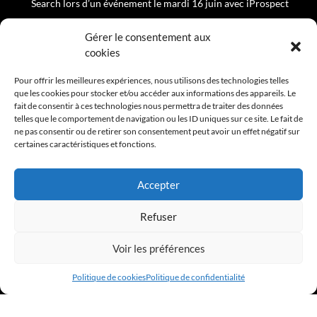
Search lors d’un événement le mardi 16 juin avec iProspect
Rejoignez le Comité Éditorial du Club de la Com
Gérer le consentement aux
cookies
PROCHAIN ÉVÈNEMENT
Pour offrir les meilleures expériences, nous utilisons des technologies telles
que les cookies pour stocker et/ou accéder aux informations des appareils. Le
fait de consentir à ces technologies nous permettra de traiter des données
APÉRO DE RENTRÉ 2026 - 10 SEPTEMBRE 2026
telles que le comportement de navigation ou les ID uniques sur ce site. Le fait de
ne pas consentir ou de retirer son consentement peut avoir un effet négatif sur
certaines caractéristiques et fonctions.
Accepter
Refuser
Voir les préférences
Politique de cookies
Politique de confidentialité