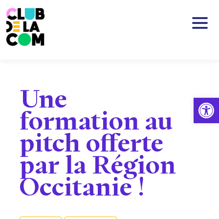
Passer au contenu principal
Une
Ouv
formation au
pitch offerte
par la Région
Occitanie !