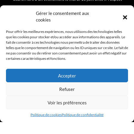
Rejoignez le Comité Éditorial du Club de la Com
Gérer le consentement aux
cookies
PROCHAIN ÉVÈNEMENT
Pour offrir les meilleures expériences, nous utilisons des technologies telles
que les cookies pour stocker et/ou accéder aux informations des appareils. Le
APÉRO DE RENTRÉ 2026 - 10 SEPTEMBRE 2026
fait de consentir à ces technologies nous permettra de traiter des données
telles que le comportement de navigation ou les ID uniques sur ce site. Le fait de
ne pas consentir ou de retirer son consentement peut avoir un effet négatif sur
certaines caractéristiques et fonctions.
Accepter
Refuser
Voir les préférences
Politique de cookies
Politique de confidentialité