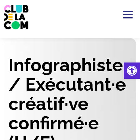
Passer au contenu principal
Infographiste
Ouv
/ Exécutant·e
créatif·ve
confirmé·e