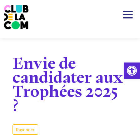
Passer au contenu principal
Envie de
Ouv
candidater aux
Trophées 2025
?
Rayonner