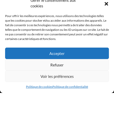
Gérer le consentement aux
cookies
PROCHAIN ÉVÈNEMENT
Pour offrir les meilleures expériences, nous utilisons des technologies telles
que les cookies pour stocker et/ou accéder aux informations des appareils. Le
APÉRO DE RENTRÉ 2026 - 10 SEPTEMBRE 2026
fait de consentir à ces technologies nous permettra de traiter des données
telles que le comportement de navigation ou les ID uniques sur ce site. Le fait de
ne pas consentir ou de retirer son consentement peut avoir un effet négatif sur
certaines caractéristiques et fonctions.
Accepter
Refuser
Voir les préférences
Politique de cookies
Politique de confidentialité
Copyright © 2026 - Site réalisé par Hexapod Studio